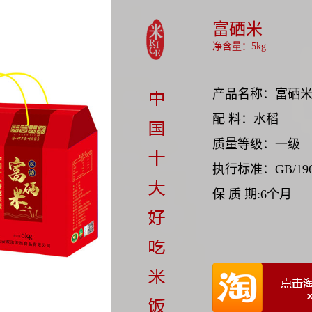
富硒米
净含量：5kg
产品名称：富硒
配 料：水稻
质量等级：一级
执行标准：GB/196
保 质 期:6个月